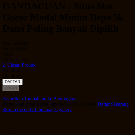
GANDACUAN : Situs Slot
Gacor Modal Minim Depo 5k
Dana Paling Banyak Dipilih
Stok Tersedia
Only
%1
left
Nilai:
100
% of
100
2
Ulasan Produk
Rp 5.000
Quantity:
DAFTAR
LOGIN
Favoritkan
Tambahkan ke Bandingkan
Percayakan Situs Resmi kepada GANDACUAN
Daftar Sekarang
Skip to the end of the images gallery