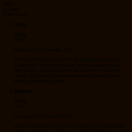
100%
2 Ulasan
Semua Ulasan
Rizky
Rating
100%
Diulas pada
10 Desember 2025
SITUS GANDACUAN LINK RESMI TERPERCAYA
GANDACUAN menjadi pilihan banyak pengguna yang
mencari situs slot gacor dengan modal minim. Dukungan
deposit 5K melalui Dana membuat proses transaksi lebih
praktis dan mudah diakses.
Budiman
Rating
100%
Diulas pada
9 Desember 2025
LINK RESMI BETTINGAN GANDACUAN TERBAIK
Dengan sistem depo 5K Dana, GANDACUAN menawarkan