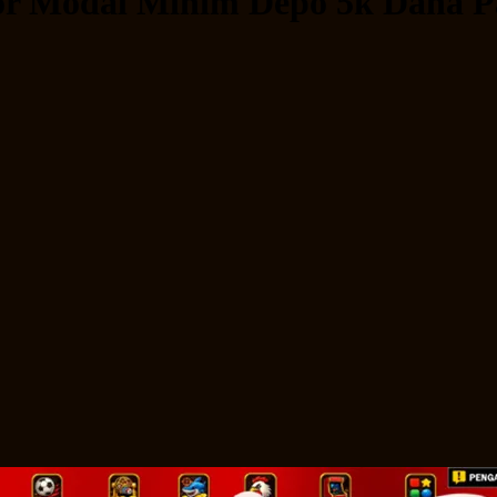
 Modal Minim Depo 5k Dana Pa