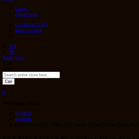
Lacak
Akun Saya
GANDACUAN
Store Locator
EN
ID
Akun Saya
Cari
Cari
Cari
0
Menunggu Lokasi...
Kembali
Beranda
GANDACUAN : Situs Slot Gacor Modal Minim Depo 5k Da